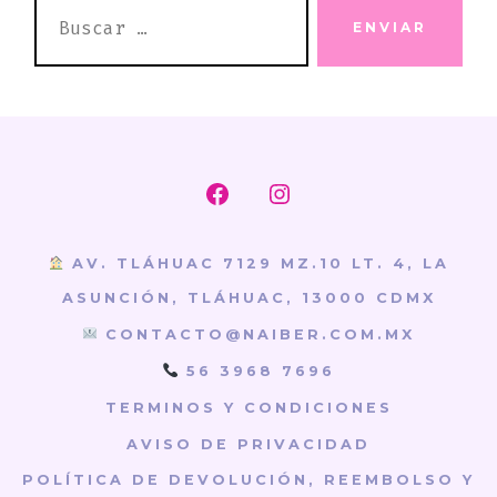
BUSCAR:
ENVIAR
Abrir
Abrir
Facebook
Instagram
AV. TLÁHUAC 7129 MZ.10 LT. 4, LA
en
en
ASUNCIÓN, TLÁHUAC, 13000 CDMX
una
una
CONTACTO@NAIBER.COM.MX
nueva
nueva
56 3968 7696
pestaña
pestaña
TERMINOS Y CONDICIONES
AVISO DE PRIVACIDAD
POLÍTICA DE DEVOLUCIÓN, REEMBOLSO Y