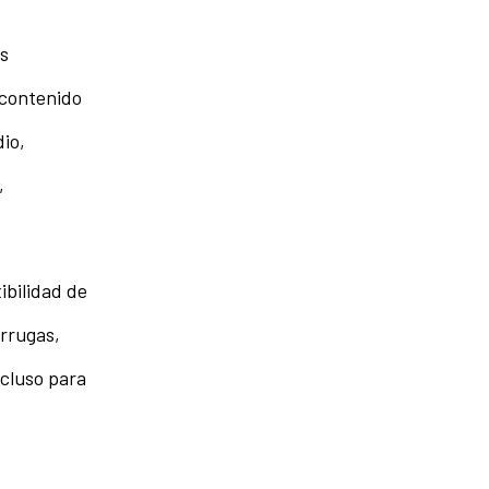
as
 contenido
dio,
,
ibilidad de
arrugas,
ncluso para