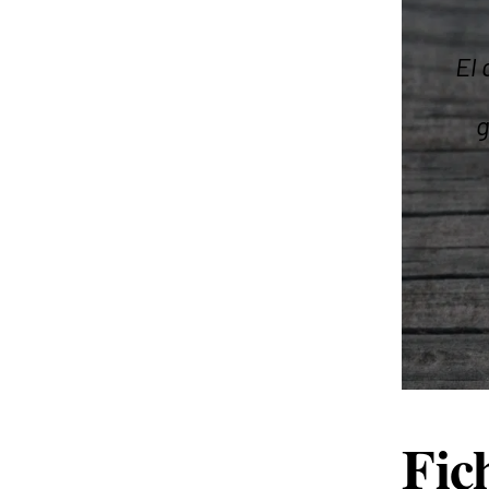
El
g
Fic