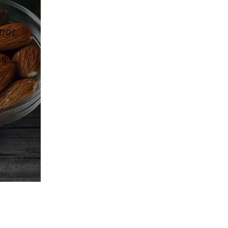
por
os
y