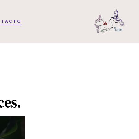
NTACTO
ces.