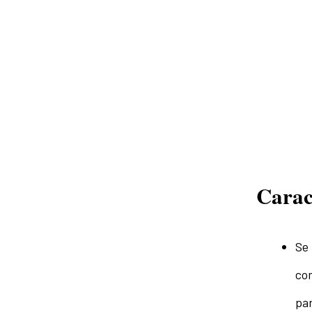
Caract
Se 
com
par