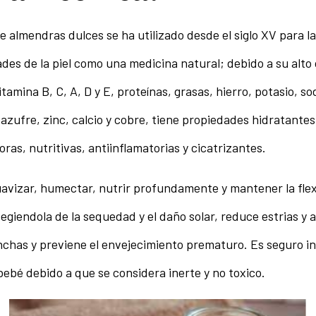
de almendras dulces se ha utilizado desde el siglo XV para l
es de la piel como una medicina natural; debido a su alto
itamina B, C, A, D y E, proteínas, grasas, hierro, potasio, so
azufre, zinc, calcio y cobre, tiene propiedades hidratantes
ras, nutritivas, antiinflamatorias y cicatrizantes.
avizar, humectar, nutrir profundamente y mantener la flex
otegiendola de la sequedad y el daño solar, reduce estrias y 
chas y previene el envejecimiento prematuro. Es seguro i
l bebé debido a que se considera inerte y no toxico.