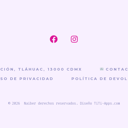
Abrir
Abrir
Facebook
Instagram
en
en
una
una
NCIÓN, TLÁHUAC, 13000 CDMX
CONTAC
nueva
nueva
ISO DE PRIVACIDAD
POLÍTICA DE DEVO
pestaña
pestaña
© 2026
Naiber derechos reservados.
Diseño TiTi-Apps.com