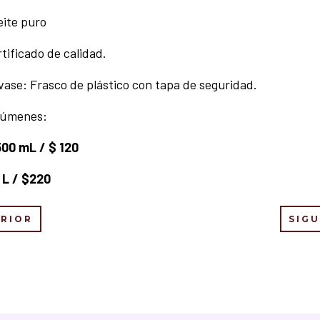
eite puro
tificado de calidad.
ase: Frasco de plástico con tapa de seguridad.
lúmenes:
500 mL / $ 120
 L / $220
ERIOR
SIG