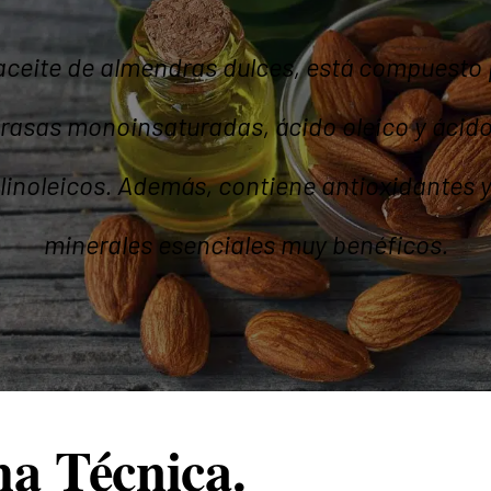
 aceite de almendras dulces, está compuesto 
rasas monoinsaturadas, ácido oleico y ácid
linoleicos. Además, contiene antioxidantes 
minerales esenciales muy benéficos.
ha Técnica.