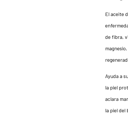
El aceite 
enfermedad
de fibra, v
magnesio, 
regenerado
Ayuda a su
la piel pr
aclara man
la piel de