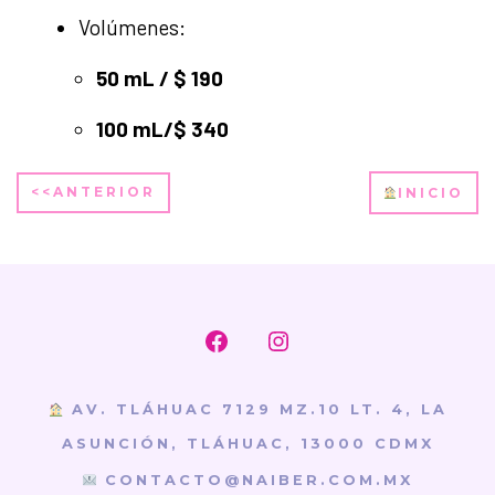
Volúmenes:
50 mL / $ 190
100 mL/$ 340
<<ANTERIOR
INICIO
Abrir
Abrir
Facebook
Instagram
AV. TLÁHUAC 7129 MZ.10 LT. 4, LA
en
en
ASUNCIÓN, TLÁHUAC, 13000 CDMX
una
una
CONTACTO@NAIBER.COM.MX
nueva
nueva