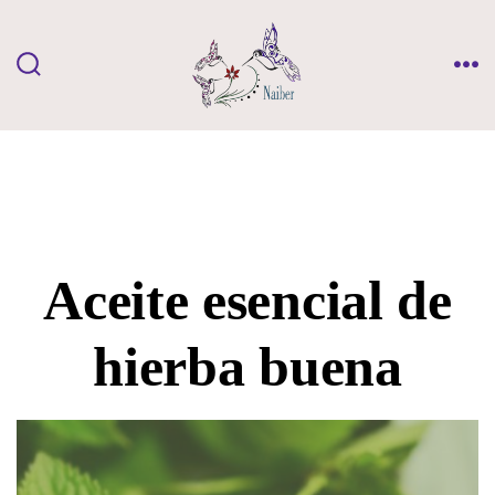
Saltar
al
contenido
ALTERNAR
ME
LA
BÚSQUEDA
Aceite esencial de
hierba buena