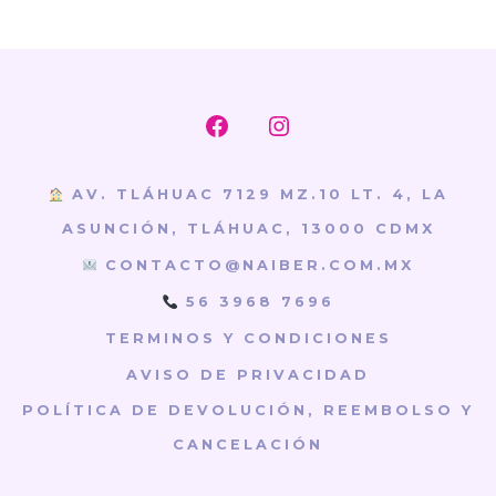
Abrir
Abrir
Facebook
Instagram
AV. TLÁHUAC 7129 MZ.10 LT. 4, LA
en
en
ASUNCIÓN, TLÁHUAC, 13000 CDMX
una
una
CONTACTO@NAIBER.COM.MX
nueva
nueva
56 3968 7696
pestaña
pestaña
TERMINOS Y CONDICIONES
AVISO DE PRIVACIDAD
POLÍTICA DE DEVOLUCIÓN, REEMBOLSO Y
CANCELACIÓN