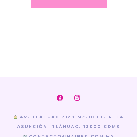
Abrir
Abrir
Facebook
Instagram
AV. TLÁHUAC 7129 MZ.10 LT. 4, LA
en
en
ASUNCIÓN, TLÁHUAC, 13000 CDMX
una
una
CONTACTO@NAIBER.COM.MX