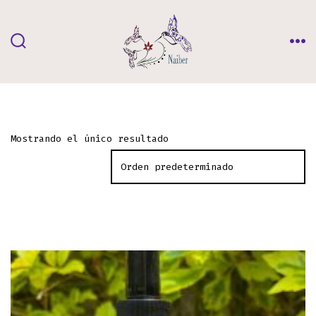
Saltar
al
contenido
ALTERNAR
ME
LA
BÚSQUEDA
Mostrando el único resultado