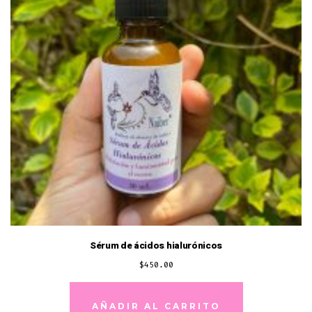
Sérum de ácidos hialurónicos
$
450.00
AÑADIR AL CARRITO