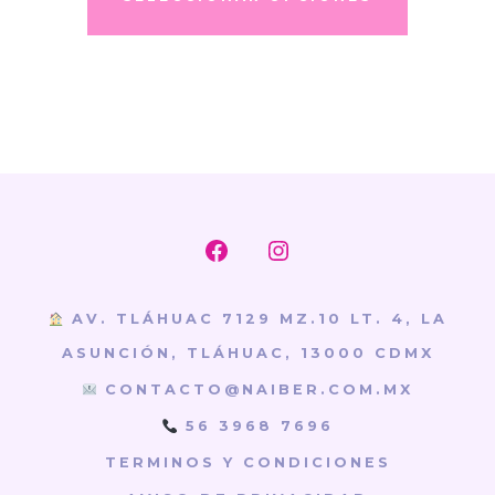
desde
tiene
$199.00
múltiples
hasta
variantes.
$509.00
Las
opciones
se
pueden
elegir
Abrir
Abrir
en
Facebook
Instagram
AV. TLÁHUAC 7129 MZ.10 LT. 4, LA
la
en
en
ASUNCIÓN, TLÁHUAC, 13000 CDMX
página
una
una
de
CONTACTO@NAIBER.COM.MX
nueva
nueva
producto
56 3968 7696
pestaña
pestaña
TERMINOS Y CONDICIONES