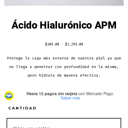
Ácido Hialurónico APM
Rango
$
309.00
-
$
1,299.00
de
Protege la capa más externa de nuestra piel ya que
precios:
no llega a penetrar con profundidad en la misma,
desde
$309.00
pero hidrata de manera efectiva.
hasta
$1,299.00
Hasta 12 pagos sin tarjeta
con Mercado Pago.
Saber más
CANTIDAD