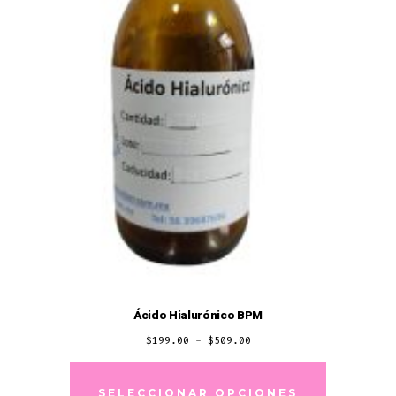
pueden
elegir
en
la
página
de
producto
Ácido Hialurónico BPM
Rango
$
199.00
-
$
509.00
de
Este
precios:
producto
SELECCIONAR OPCIONES